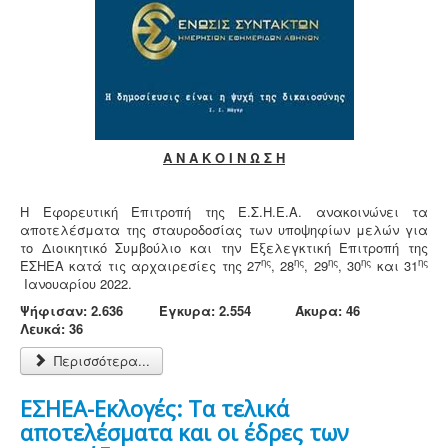
Α Ν Α Κ Ο Ι Ν Ω Σ Η
Η Εφορευτική Επιτροπή της Ε.Σ.Η.Ε.Α. ανακοινώνει τα
αποτελέσματα της σταυροδοσίας των υποψηφίων μελών για
το Διοικητικό Συμβούλιο και την Εξελεγκτική Επιτροπή της
ης
ης
ης
ης
ης
ΕΣΗΕΑ κατά τις αρχαιρεσίες της 27
, 28
, 29
, 30
και 31
Ιανουαρίου 2022.
Ψήφισαν:
2.636
Έγκυρα: 2.554 Άκυρα: 46
Λευκά: 36
Περισσότερα...
ΕΣΗΕΑ-Εκλογές: Τα τελικά
αποτελέσματα και οι έδρες των