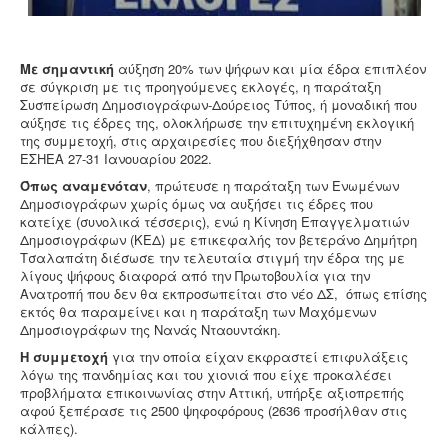
Με σημαντική
αύξηση 20% των ψήφων και μία έδρα επιπλέον
σε σύγκριση με τις προηγούμενες εκλογές, η παράταξη
Συσπείρωση Δημοσιογράφων-Δούρειος Τύπος, ή μοναδική που
αύξησε τις έδρες της, ολοκλήρωσε την επιτυχημένη εκλογική
της συμμετοχή, στις αρχαιρεσίες που διεξήχθησαν στην
ΕΣΗΕΑ 27-31 Ιανουαρίου 2022.
Όπως αναμενόταν
, πρώτευσε η παράταξη των Ενωμένων
Δημοσιογράφων χωρίς όμως να αυξήσει τις έδρες που
κατείχε (συνολικά τέσσερις), ενώ η Κίνηση Επαγγελματιών
Δημοσιογράφων (ΚΕΔ) με επικεφαλής τον βετεράνο Δημήτρη
Τσαλαπάτη διέσωσε την τελευταία στιγμή την έδρα της με
λίγους ψήφους διαφορά από την Πρωτοβουλία για την
Ανατροπή που δεν θα εκπροσωπείται στο νέο ΔΣ, όπως επίσης
εκτός θα παραμείνει και η παράταξη των Μαχόμενων
Δημοσιογράφων της Νανάς Νταουντάκη.
Η συμμετοχή
για την οποία είχαν εκφραστεί επιφυλάξεις
λόγω της πανδημίας και του χιονιά που είχε προκαλέσει
προβλήματα επικοινωνίας στην Αττική, υπήρξε αξιοπρεπής
αφού ξεπέρασε τις 2500 ψηφοφόρους (2636 προσήλθαν στις
κάλπες).