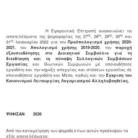
Η Εφορευτική Επιτροπή ανακοινώνει τα
ης
ης
ης
ης
αποτελέσματα της ψηφοφορίας της 27
, 28
, 29
, 30
και
ης
31
Ιανουαρίου 2022 για τον
Προϋπολογισμό χρήσης 2020-
2021
, τον
Απολογισμό χρήσης 2019-2020
, την
παροχή
εξουσιοδότησης στο Διοικητικό Συμβούλιο για τη
διεκδίκηση και τη σύναψη Συλλογικών Συμβάσεων
Εργασίας
και Ιδιωτικών Συμφωνιών με οποιονδήποτε
εργοδότη και την κήρυξη απεργίας και στάσεων εργασίας σε
οποιονδήποτε εργοδότη και Μέσο, καθώς και την
Έγκριση του
Κανονισμού Λειτουργίας Λογαριασμού Αλληλοβοηθείας.
ΨΗΦΙΣΑΝ
:
2636
Από την καταμέτρηση των ψηφοδελτίων αυτών προέκυψαν τα
εξής αποτελέσματα: