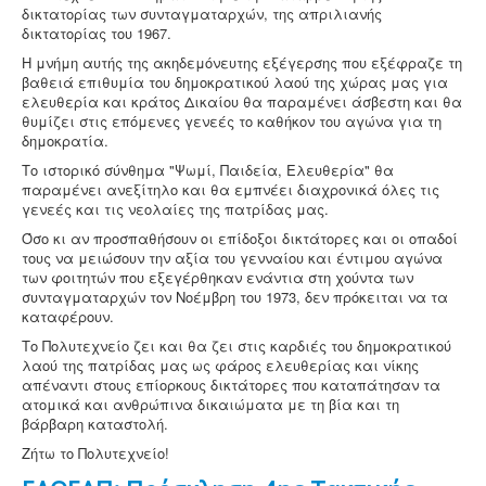
δικτατορίας των συνταγματαρχών, της απριλιανής
δικτατορίας του 1967.
Η μνήμη αυτής της ακηδεμόνευτης εξέγερσης που εξέφραζε τη
βαθειά επιθυμία του δημοκρατικού λαού της χώρας μας για
ελευθερία και κράτος Δικαίου θα παραμένει άσβεστη και θα
θυμίζει στις επόμενες γενεές το καθήκον του αγώνα για τη
δημοκρατία.
Το ιστορικό σύνθημα "Ψωμί, Παιδεία, Ελευθερία" θα
παραμένει ανεξίτηλο και θα εμπνέει διαχρονικά όλες τις
γενεές και τις νεολαίες της πατρίδας μας.
Όσο κι αν προσπαθήσουν οι επίδοξοι δικτάτορες και οι οπαδοί
τους να μειώσουν την αξία του γενναίου και έντιμου αγώνα
των φοιτητών που εξεγέρθηκαν ενάντια στη χούντα των
συνταγματαρχών τον Νοέμβρη του 1973, δεν πρόκειται να τα
καταφέρουν.
Το Πολυτεχνείο ζει και θα ζει στις καρδιές του δημοκρατικού
λαού της πατρίδας μας ως φάρος ελευθερίας και νίκης
απέναντι στους επίορκους δικτάτορες που καταπάτησαν τα
ατομικά και ανθρώπινα δικαιώματα με τη βία και τη
βάρβαρη καταστολή.
Ζήτω το Πολυτεχνείο!