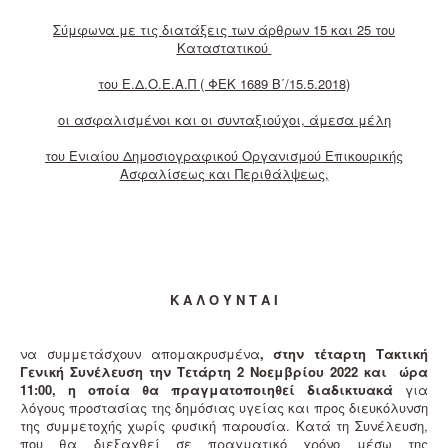
Σύμφωνα με τις διατάξεις των άρθρων 15 και 25 του
Καταστατικού
του Ε.Δ.Ο.Ε.Α.Π ( ΦΕΚ 1689 Β΄/15.5.2018)
οι ασφαλισμένοι και οι συνταξιούχοι, άμεσα μέλη
του Ενιαίου Δημοσιογραφικού Οργανισμού Επικουρικής
Ασφαλίσεως και Περιθάλψεως,
Κ Α Λ Ο Υ Ν Τ Α Ι
να συμμετάσχουν απομακρυσμένα
, στην
τέταρτη Τακτική
Γενική Συνέλευση
την Τετάρτη 2 Νοεμβρίου 2022 και ώρα
11:00,
η οποία θα πραγματοποιηθεί διαδικτυακά
για
λόγους προστασίας της δημόσιας υγείας και προς διευκόλυνση
της συμμετοχής χωρίς φυσική παρουσία. Κατά τη Συνέλευση,
που θα διεξαχθεί σε πραγματικό χρόνο μέσω της